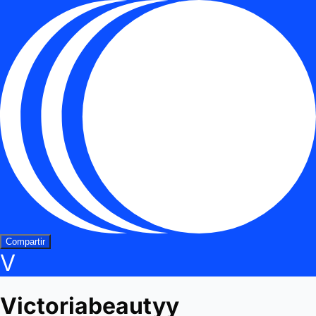
Compartir
V
Victoriabeautyy