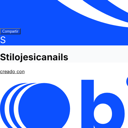
Compartir
S
Stilojesicanails
creado con