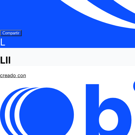
Compartir
L
Lll
creado con