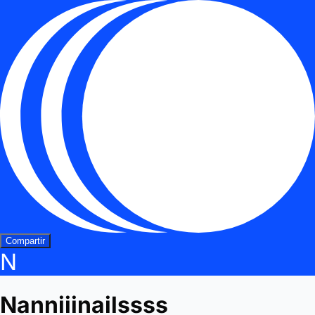
Compartir
N
Nanniiinailssss