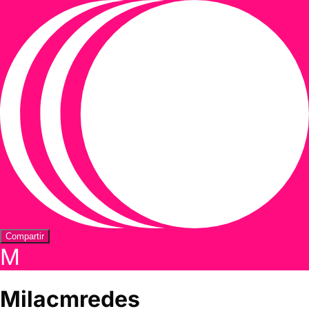
Compartir
M
Milacmredes