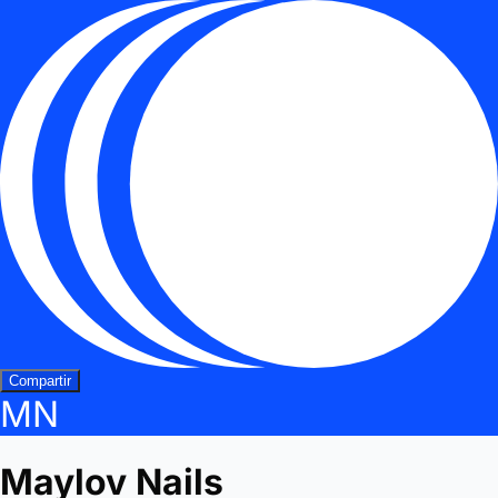
Compartir
MN
Maylov Nails