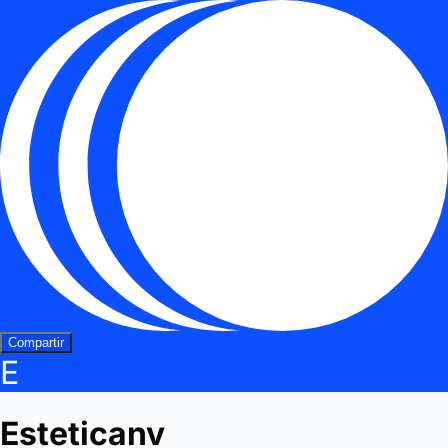
Compartir
E
Esteticanv