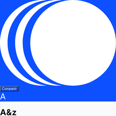
Compartir
A
A&z