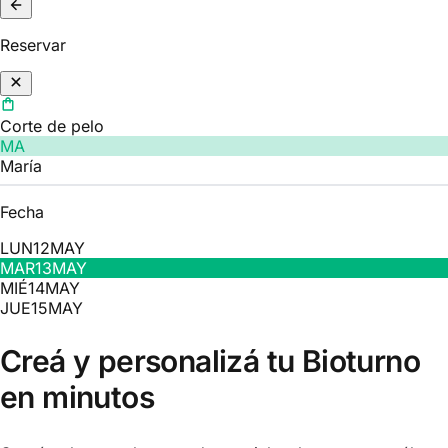
Reservar
Corte de pelo
MA
María
Fecha
LUN
12
MAY
MAR
13
MAY
MIÉ
14
MAY
JUE
15
MAY
Creá y personalizá tu Bioturno
en minutos