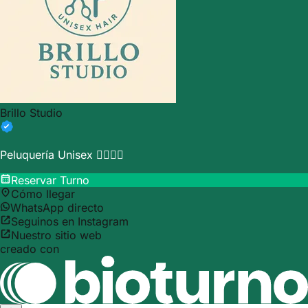
Brillo Studio
Peluquería Unisex 💇‍♂️💇‍♀️
Reservar Turno
Cómo llegar
WhatsApp directo
Seguinos en Instagram
Nuestro sitio web
creado con