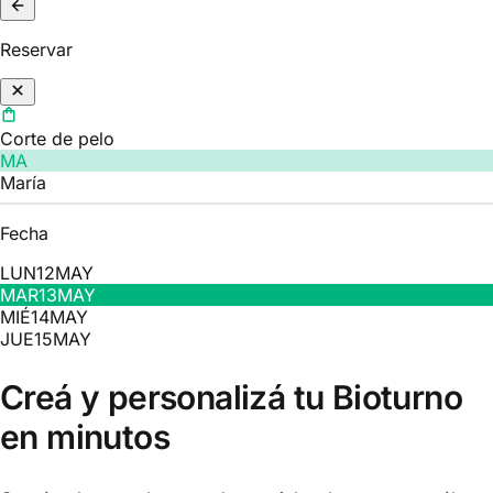
Reservar
Corte de pelo
MA
María
Fecha
LUN
12
MAY
MAR
13
MAY
MIÉ
14
MAY
JUE
15
MAY
Creá y personalizá tu Bioturno
en minutos