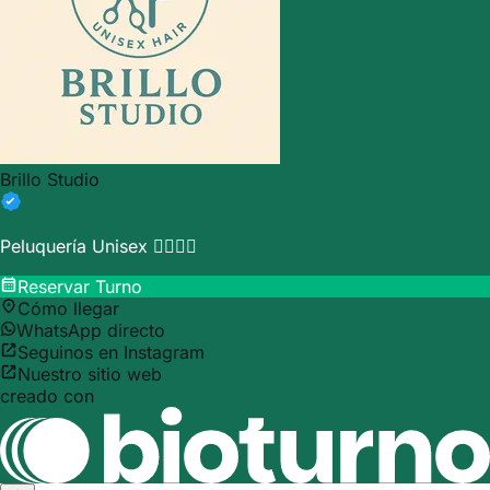
Brillo Studio
Peluquería Unisex 💇‍♂️💇‍♀️
Reservar Turno
Cómo llegar
WhatsApp directo
Seguinos en Instagram
Nuestro sitio web
creado con